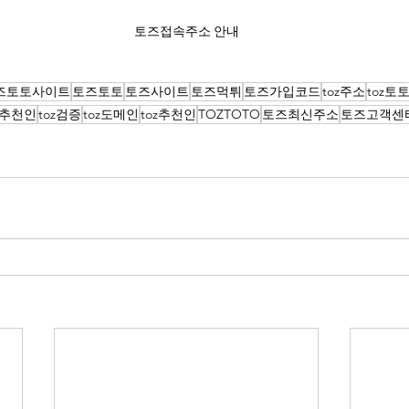
토즈접속주소 안내
즈토토사이트
토즈토토
토즈사이트
토즈먹튀
토즈가입코드
toz주소
toz토
추천인
toz검증
toz도메인
toz추천인
TOZTOTO
토즈최신주소
토즈고객센