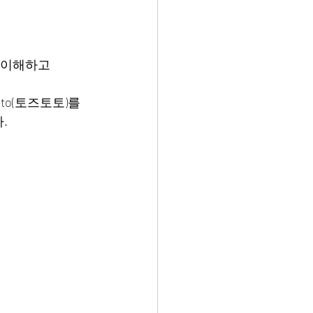
,
 이해하고 
.