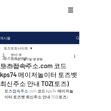
게시물
토즈토토사이트
판사2 토
토즈토토사이트
2023년 12월 13일
1분 분량
토즈접속주소.com 코드
토즈토토사이트
kps74 메이저놀이터 토즈벳
최신주소 안내 TOZ(토즈)
토즈접속주소.com
 코드 kps74  메이저놀
이터 토즈벳 최신주소 안내 TOZ(토즈)