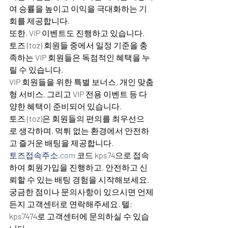
여 승률을 높이고 이익을 극대화하는 기
회를 제공합니다.
또한, VIP 이벤트도 진행하고 있습니다. 
토즈 (toz) 회원들 중에서 일정 기준을 충
족하는 VIP 회원들은 독점적인 혜택을 누
릴 수 있습니다.
VIP 회원들을 위한 특별 보너스, 개인 맞춤
형 서비스, 그리고 VIP 전용 이벤트 등 다
양한 혜택이 준비되어 있습니다.
토즈 (toz)은 회원들의 편의를 최우선으
로 생각하며, 먹튀 없는 환경에서 안전하
고 즐거운 배팅을 제공합니다.
토즈접속주소.com
 코드 kps74으로 접속
하여 회원가입을 진행하고, 안전하고 신
뢰할 수 있는 배팅 경험을 시작해보세요.
궁금한 점이나 문의사항이 있으시면 언제
든지 고객센터로 연락해주세요. 텔: 
kps7474로 고객센터에 문의하실 수 있습