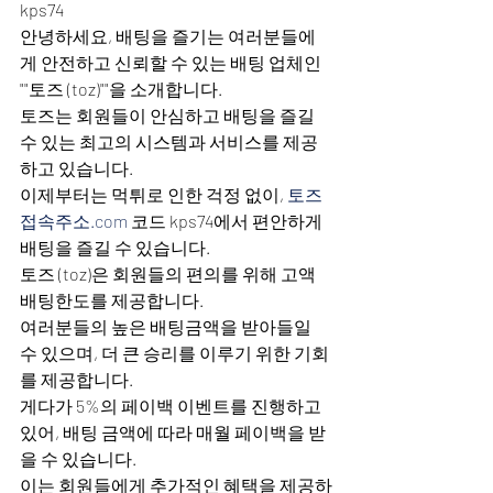
kps74
안녕하세요, 배팅을 즐기는 여러분들에
게 안전하고 신뢰할 수 있는 배팅 업체인 
""토즈 (toz)""을 소개합니다.
토즈는 회원들이 안심하고 배팅을 즐길 
수 있는 최고의 시스템과 서비스를 제공
하고 있습니다.
이제부터는 먹튀로 인한 걱정 없이, 
토즈
접속주소.com
 코드 kps74에서 편안하게 
배팅을 즐길 수 있습니다.
토즈 (toz)은 회원들의 편의를 위해 고액 
배팅한도를 제공합니다.
여러분들의 높은 배팅금액을 받아들일 
수 있으며, 더 큰 승리를 이루기 위한 기회
를 제공합니다.
게다가 5%의 페이백 이벤트를 진행하고 
있어, 배팅 금액에 따라 매월 페이백을 받
을 수 있습니다.
이는 회원들에게 추가적인 혜택을 제공하