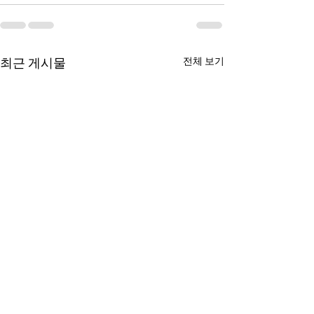
최근 게시물
전체 보기